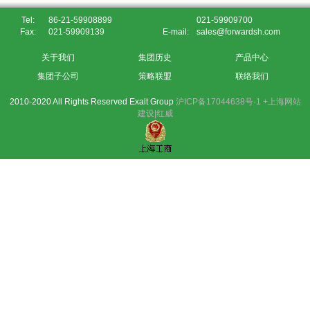
Tel:
86-21-59908899
021-59909700
Fax:
021-59909139
E-mail:
sales@forwardsh.com
关于我们
集团历史
产品中心
集团子公司
策略联盟
联络我们
2010-2020 All Rights Reserved Exalt Group
沪ICP备17044638号-1
+上海网站
建设|红威